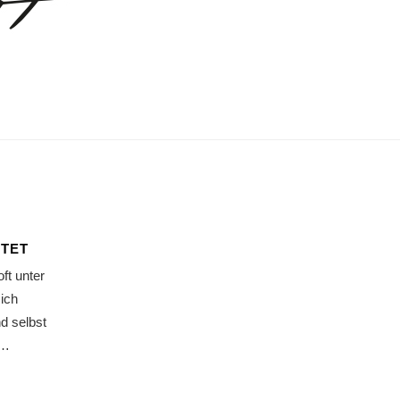
HTET
ft unter
ich
nd selbst
h…