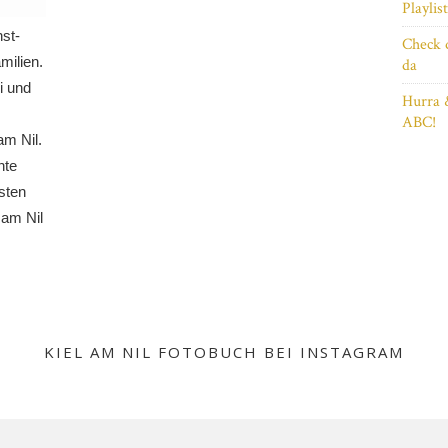
Playlis
nst-
Check 
milien.
da
i und
Hurra 
ABC!
am Nil.
nte
sten
 am Nil
KIEL AM NIL FOTOBUCH BEI INSTAGRAM