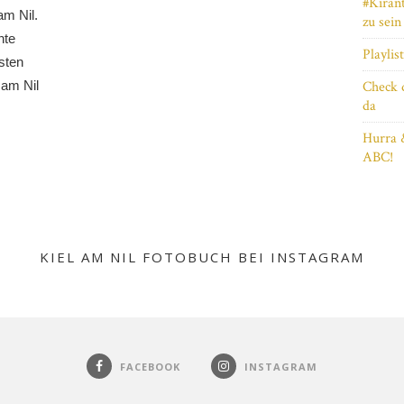
#Kiran
am Nil.
zu sein
nte
Playlis
sten
 am Nil
Check 
da
Hurra 
ABC!
KIEL AM NIL FOTOBUCH BEI INSTAGRAM
FACEBOOK
INSTAGRAM