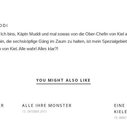
DDI
. Ich bins, Käptn Muddi und mal sowas von die Ober-Chefin von Kiel
 bin, die sechsköpfige Gäng im Zaum zu halten, ist mein Spezialgebiet
on Kiel. Alle wahr! Alles klar?!
YOU MIGHT ALSO LIKE
ER
ALLE IHRE MONSTER
EINE
KIEL
15. OKTOBER 2015
19. MÄRZ