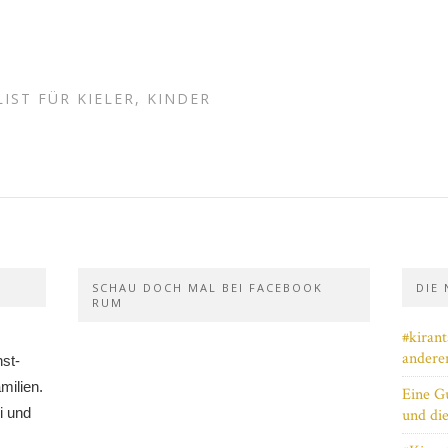
IST FÜR KIELER, KINDER
SCHAU DOCH MAL BEI FACEBOOK
DIE
RUM
#kiran
andere
nst-
milien.
Eine Gu
i und
und di