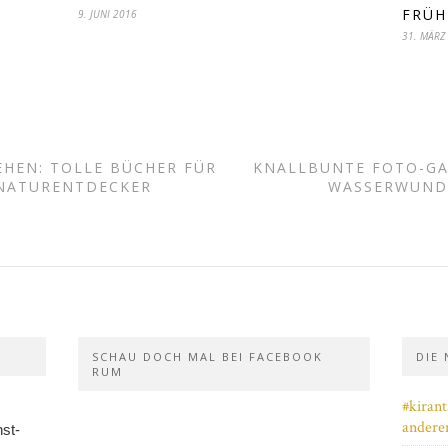
FRÜH
9. JUNI 2016
31. MÄRZ
EHEN: TOLLE BÜCHER FÜR
KNALLBUNTE FOTO-GAL
NATURENTDECKER
WASSERWUNDE
SCHAU DOCH MAL BEI FACEBOOK
DIE
RUM
#kiran
andere
nst-