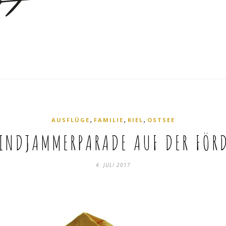
,
,
,
AUSFLÜGE
FAMILIE
KIEL
OSTSEE
INDJAMMERPARADE AUF DER FÖR
4. JULI 2017