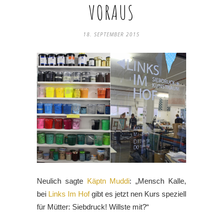
VORAUS
18. SEPTEMBER 2015
Neulich sagte
Käptn Muddi
: „Mensch Kalle,
bei
Links Im Hof
gibt es jetzt nen Kurs speziell
für Mütter: Siebdruck! Willste mit?“