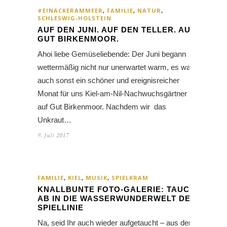
#EINACKERAMMEER
,
FAMILIE
,
NATUR
,
SCHLESWIG-HOLSTEIN
AUF DEN JUNI. AUF DEN TELLER. AUF
GUT BIRKENMOOR.
Ahoi liebe Gemüseliebende: Der Juni begann
wettermäßig nicht nur unerwartet warm, es war
auch sonst ein schöner und ereignisreicher
Monat für uns Kiel-am-Nil-Nachwuchsgärtner
auf Gut Birkenmoor. Nachdem wir das
Unkraut…
9. Juli 2017
FAMILIE
,
KIEL
,
MUSIK
,
SPIELKRAM
KNALLBUNTE FOTO-GALERIE: TAUCH
AB IN DIE WASSERWUNDERWELT DER
SPIELLINIE
Na, seid Ihr auch wieder aufgetaucht – aus der