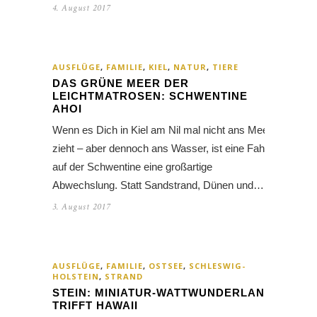
4. August 2017
AUSFLÜGE
,
FAMILIE
,
KIEL
,
NATUR
,
TIERE
DAS GRÜNE MEER DER
LEICHTMATROSEN: SCHWENTINE
AHOI
Wenn es Dich in Kiel am Nil mal nicht ans Meer
zieht – aber dennoch ans Wasser, ist eine Fahrt
auf der Schwentine eine großartige
Abwechslung. Statt Sandstrand, Dünen und…
3. August 2017
AUSFLÜGE
,
FAMILIE
,
OSTSEE
,
SCHLESWIG-
HOLSTEIN
,
STRAND
STEIN: MINIATUR-WATTWUNDERLAND
TRIFFT HAWAII