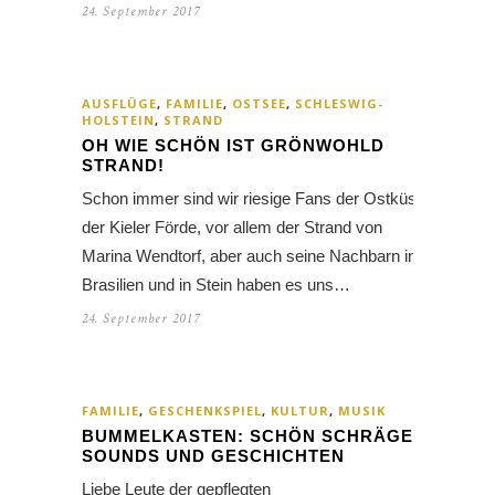
24. September 2017
AUSFLÜGE
,
FAMILIE
,
OSTSEE
,
SCHLESWIG-
HOLSTEIN
,
STRAND
OH WIE SCHÖN IST GRÖNWOHLD
STRAND!
Schon immer sind wir riesige Fans der Ostküste
der Kieler Förde, vor allem der Strand von
Marina Wendtorf, aber auch seine Nachbarn in
Brasilien und in Stein haben es uns…
24. September 2017
FAMILIE
,
GESCHENKSPIEL
,
KULTUR
,
MUSIK
BUMMELKASTEN: SCHÖN SCHRÄGE
SOUNDS UND GESCHICHTEN
Liebe Leute der gepflegten