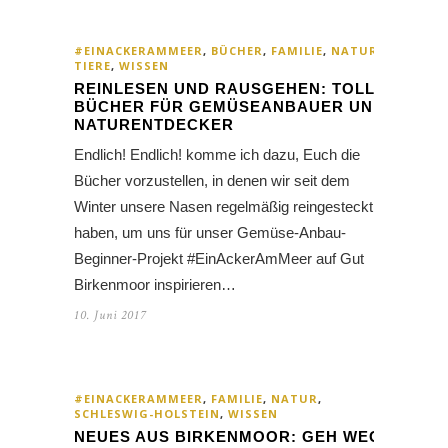
#EINACKERAMMEER
,
BÜCHER
,
FAMILIE
,
NATUR
,
TIERE
,
WISSEN
REINLESEN UND RAUSGEHEN: TOLLE
BÜCHER FÜR GEMÜSEANBAUER UND
NATURENTDECKER
Endlich! Endlich! komme ich dazu, Euch die
Bücher vorzustellen, in denen wir seit dem
Winter unsere Nasen regelmäßig reingesteckt
haben, um uns für unser Gemüse-Anbau-
Beginner-Projekt #EinAckerAmMeer auf Gut
Birkenmoor inspirieren…
10. Juni 2017
#EINACKERAMMEER
,
FAMILIE
,
NATUR
,
SCHLESWIG-HOLSTEIN
,
WISSEN
NEUES AUS BIRKENMOOR: GEH WEG,