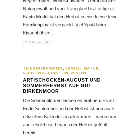
Regentropfen, Nebelschwaden, Gemütlichkeit,
Naturgewalt und von Traurigkeit bis Lustigkeit.
Käptn Muddi hat den Herbst in eine kleine feine
Familienplaylist verpackt. Viel Spaß beim
Kissenhöhlen…
19. Oktober 2017
#EINACKERAMMEER
,
FAMILIE
,
NATUR
,
SCHLESWIG-HOLSTEIN
,
WISSEN
ARTISCHOCKEN-AUGUST UND
SOMMERHERBST AUF GUT
BIRKENMOOR
Die Sonnenblumen lassen es erahnen: Es ist
Ende September und der Herbst ist nun auch
offiziell im Kalender angekommen – wenn man
aber ehrlich ist, begann der Herbst gefühlt
bereits…